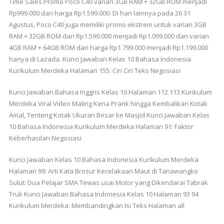
Time Sales Promo Poco C40 varian 3GB RAM + 32GB ROM menjadi
Rp999.000 dari harga Rp1.599.000. Di hari lainnya pada 26 31
Agustus, Poco C40 juga memiliki promo ekstrem untuk varian 3GB
RAM + 32GB ROM dari Rp1.599.000 menjadi Rp1.099.000 dan varian
4GB RAM + 64GB ROM dari harga Rp1.799.000 menjadi Rp1.199.000
hanya di Lazada. Kunci Jawaban Kelas 10 Bahasa Indonesia
Kurikulum Merdeka Halaman 155: Ciri Ciri Teks Negosiasi
Kunci Jawaban Bahasa Inggris Kelas 10 Halaman 112 113 Kurikulum
Merdeka Viral Video Maling Kena Prank hingga Kembalikan Kotak
Amal, Tenteng Kotak Ukuran Besar ke Masjid Kunci Jawaban Kelas
10 Bahasa Indonesia Kurikulum Merdeka Halaman 91: Faktor
Keberhasilan Negosiasi
Kunci Jawaban Kelas 10 Bahasa Indonesia Kurikulum Merdeka
Halaman 99: Arti Kata Brosur Kecelakaan Maut di Tanawangko
Sulut: Dua Pelajar SMA Tewas usai Motor yang Dikendarai Tabrak
Truk Kunci Jawaban Bahasa Indonesia Kelas 10 Halaman 93 94
Kurikulum Merdeka: Membandingkan Isi Teks Halaman all