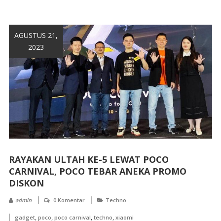
AGUSTUS 21,
2023
RAYAKAN ULTAH KE-5 LEWAT POCO
CARNIVAL, POCO TEBAR ANEKA PROMO
DISKON
admin
0 Komentar
Techno
,
,
,
,
gadget
poco
poco carnival
techno
xiaomi