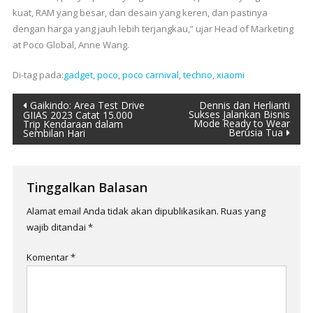
kuat, RAM yang besar, dan desain yang keren, dan pastinya
dengan harga yang jauh lebih terjangkau,” ujar Head of Marketing
at Poco Global, Anne Wang.
Di-tag pada:
gadget
,
poco
,
poco carnival
,
techno
,
xiaomi
Navigasi
Gaikindo: Area Test Drive
Dennis dan Herlianti
Sukses Jalankan Bisnis
GIIAS 2023 Catat 15.000
Mode Ready to Wear
Trip Kendaraan dalam
pos
Berusia Tua
Sembilan Hari
Tinggalkan Balasan
Alamat email Anda tidak akan dipublikasikan.
Ruas yang
wajib ditandai
*
Komentar
*