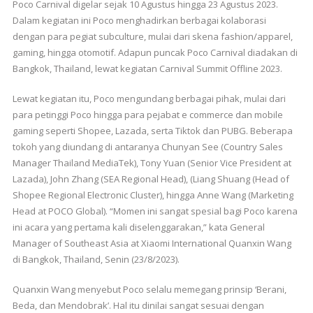
Poco Carnival digelar sejak 10 Agustus hingga 23 Agustus 2023.
Dalam kegiatan ini Poco menghadirkan berbagai kolaborasi
dengan para pegiat subculture, mulai dari skena fashion/apparel,
gaming, hingga otomotif. Adapun puncak Poco Carnival diadakan di
Bangkok, Thailand, lewat kegiatan Carnival Summit Offline 2023.
Lewat kegiatan itu, Poco mengundang berbagai pihak, mulai dari
para petinggi Poco hingga para pejabat e commerce dan mobile
gaming seperti Shopee, Lazada, serta Tiktok dan PUBG. Beberapa
tokoh yang diundang di antaranya Chunyan See (Country Sales
Manager Thailand MediaTek), Tony Yuan (Senior Vice President at
Lazada), John Zhang (SEA Regional Head), (Liang Shuang (Head of
Shopee Regional Electronic Cluster), hingga Anne Wang (Marketing
Head at POCO Global). “Momen ini sangat spesial bagi Poco karena
ini acara yang pertama kali diselenggarakan,” kata General
Manager of Southeast Asia at Xiaomi International Quanxin Wang
di Bangkok, Thailand, Senin (23/8/2023).
Quanxin Wang menyebut Poco selalu memegang prinsip ‘Berani,
Beda, dan Mendobrak’. Hal itu dinilai sangat sesuai dengan