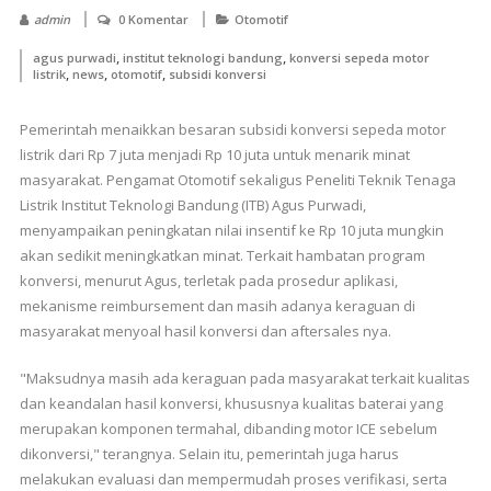
admin
0 Komentar
Otomotif
,
,
agus purwadi
institut teknologi bandung
konversi sepeda motor
,
,
,
listrik
news
otomotif
subsidi konversi
Pemerintah menaikkan besaran subsidi konversi sepeda motor
listrik dari Rp 7 juta menjadi Rp 10 juta untuk menarik minat
masyarakat. Pengamat Otomotif sekaligus Peneliti Teknik Tenaga
Listrik Institut Teknologi Bandung (ITB) Agus Purwadi,
menyampaikan peningkatan nilai insentif ke Rp 10 juta mungkin
akan sedikit meningkatkan minat. Terkait hambatan program
konversi, menurut Agus, terletak pada prosedur aplikasi,
mekanisme reimbursement dan masih adanya keraguan di
masyarakat menyoal hasil konversi dan aftersales nya.
"Maksudnya masih ada keraguan pada masyarakat terkait kualitas
dan keandalan hasil konversi, khususnya kualitas baterai yang
merupakan komponen termahal, dibanding motor ICE sebelum
dikonversi," terangnya. Selain itu, pemerintah juga harus
melakukan evaluasi dan mempermudah proses verifikasi, serta