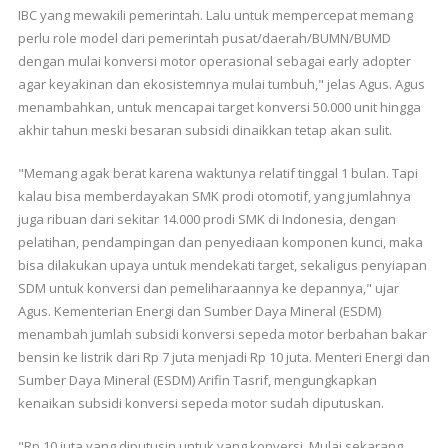
IBC yang mewakili pemerintah. Lalu untuk mempercepat memang
perlu role model dari pemerintah pusat/daerah/BUMN/BUMD
dengan mulai konversi motor operasional sebagai early adopter
agar keyakinan dan ekosistemnya mulai tumbuh," jelas Agus. Agus
menambahkan, untuk mencapai target konversi 50.000 unit hingga
akhir tahun meski besaran subsidi dinaikkan tetap akan sulit.
"Memang agak berat karena waktunya relatif tinggal 1 bulan. Tapi
kalau bisa memberdayakan SMK prodi otomotif, yang jumlahnya
juga ribuan dari sekitar 14.000 prodi SMK di Indonesia, dengan
pelatihan, pendampingan dan penyediaan komponen kunci, maka
bisa dilakukan upaya untuk mendekati target, sekaligus penyiapan
SDM untuk konversi dan pemeliharaannya ke depannya," ujar
Agus. Kementerian Energi dan Sumber Daya Mineral (ESDM)
menambah jumlah subsidi konversi sepeda motor berbahan bakar
bensin ke listrik dari Rp 7 juta menjadi Rp 10 juta. Menteri Energi dan
Sumber Daya Mineral (ESDM) Arifin Tasrif, mengungkapkan
kenaikan subsidi konversi sepeda motor sudah diputuskan.
"Rp 10 juta yang diputusin untuk yang konversi. Mulai sekarang