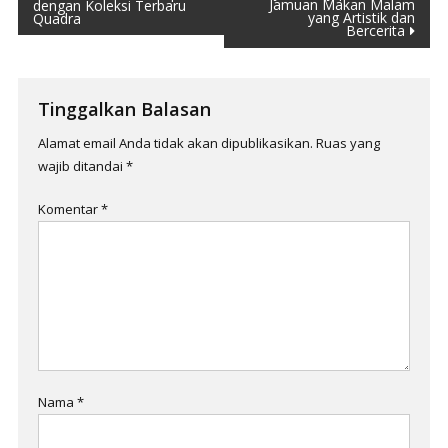
Jamuan Makan Malam
dengan Koleksi Terbaru
pos
yang Artistik dan
Quadra
Bercerita
Tinggalkan Balasan
Alamat email Anda tidak akan dipublikasikan.
Ruas yang
wajib ditandai
*
Komentar
*
Nama
*