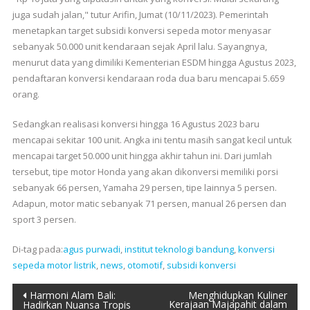
juga sudah jalan," tutur Arifin, Jumat (10/11/2023). Pemerintah
menetapkan target subsidi konversi sepeda motor menyasar
sebanyak 50.000 unit kendaraan sejak April lalu. Sayangnya,
menurut data yang dimiliki Kementerian ESDM hingga Agustus 2023,
pendaftaran konversi kendaraan roda dua baru mencapai 5.659
orang.
Sedangkan realisasi konversi hingga 16 Agustus 2023 baru
mencapai sekitar 100 unit. Angka ini tentu masih sangat kecil untuk
mencapai target 50.000 unit hingga akhir tahun ini. Dari jumlah
tersebut, tipe motor Honda yang akan dikonversi memiliki porsi
sebanyak 66 persen, Yamaha 29 persen, tipe lainnya 5 persen.
Adapun, motor matic sebanyak 71 persen, manual 26 persen dan
sport 3 persen.
Di-tag pada:
agus purwadi
,
institut teknologi bandung
,
konversi
sepeda motor listrik
,
news
,
otomotif
,
subsidi konversi
Navigasi
Harmoni Alam Bali:
Menghidupkan Kuliner
Kerajaan Majapahit dalam
Hadirkan Nuansa Tropis