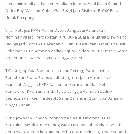
menjamin kualitas dan ketersediaan baterai. Viral Kisah Samudi
Office Boy Maju Jadi Caleg, Gaji Rp2,4 Juta, Sisihkan Rp200 Ribu
Untuk Kampanye
Viral, Petugas KPPS Pamer Dapat Uang Usai Pelantikan,
Nominalnya Jadi Perdebatan, KPU Buka Suara Keluarga Siswi yang
Diduga Jadi Korban Pelecehan di Cianjur Kesulitan Dapatkan Bukti
Rekaman CCTV Ramalan Zodiak Aquarius dan Taurus Besok, Senin
29 Januari 2024: Soal Asmara hingga Karier
TKN Ungkap Ada Skenario Licik dari Petinggi Parpol untuk
Runtuhkan Suara Prabowo di Jateng dan Jatim Halaman all
Sejumlah Anggota KPPS Sambutan Keracunan Nasi Kotak,
Komisioner KPU Samarinda: tak Disengaja Ramalan Zodiak
Capricorn dan Gemini Besok, Senin 29 Januari 2024: Soal Asmara
hingga Karier
Kunci Jawaban Bahasa Indonesia Kelas 10 Halaman 88 89
Kurikulum Merdeka: Teks Negosiasi Halaman all "Maka insentif
perlu dialokasikan ke komponen baterai melalui big player seperti