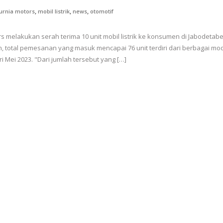
,
,
,
urnia motors
mobil listrik
news
otomotif
rs melakukan serah terima 10 unit mobil listrik ke konsumen di Jabodetab
, total pemesanan yang masuk mencapai 76 unit terdiri dari berbagai mo
i Mei 2023. "Dari jumlah tersebut yang […]