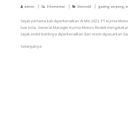
,
admin
0 Komentar
Otomotif
gading serpong
k
Sejak pertama kali diperkenalkan di Mei 2023, PT Kurnia Moto
luar kota. General Manager Kurnia Motors Rivaldi mengatakan
sejak mobil listriknya diperkenalkan dan resmi dipasarkan dar
Selanjutnya