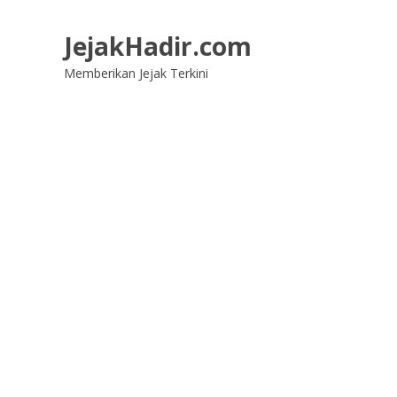
Lompat
ke
JejakHadir.com
konten
Memberikan Jejak Terkini