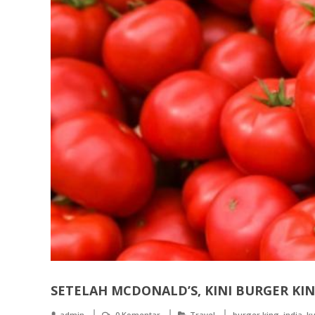
SETELAH MCDONALD’S, KINI BURGER KIN
,
,
admin
0 Komentar
Travel
burger king
india
ku