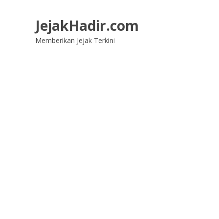
Lompat
ke
JejakHadir.com
konten
Memberikan Jejak Terkini