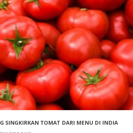
G SINGKIRKAN TOMAT DARI MENU DI INDIA
,
,
liner
tomat
travel