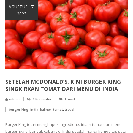
AGUSTUS 17,
2023
SETELAH MCDONALD’S, KINI BURGER KING
SINGKIRKAN TOMAT DARI MENU DI INDIA
admin
0 Komentar
Travel
,
,
,
,
burger king
india
kuliner
tomat
travel
Burger King telah menghapus ingredients irisan tomat dari menu
burgernya di banyak cabang di India setelah harga komoditas satu